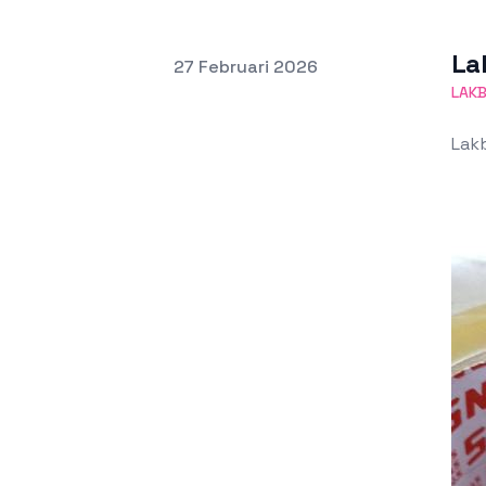
La
Terbit pada
27 Februari 2026
LAKB
Lakb