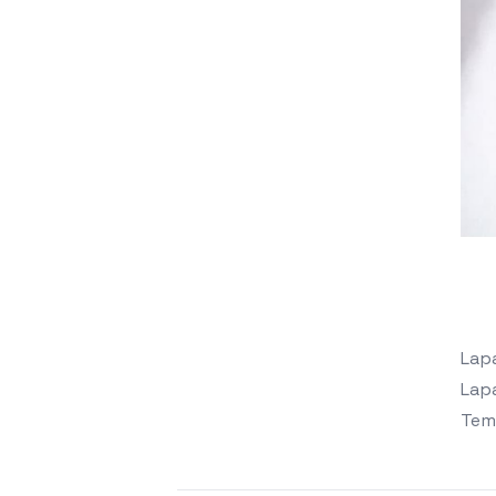
Lap
Lap
Temu