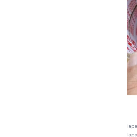
lap
lap